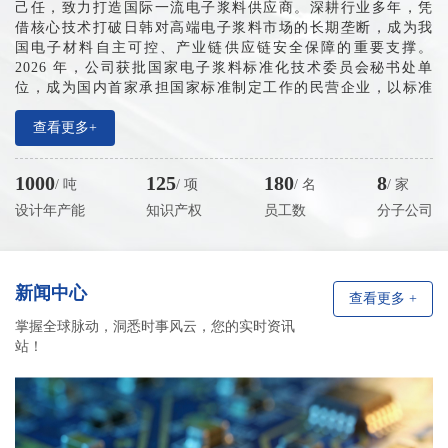
己任，致力打造国际一流电子浆料供应商。深耕行业多年，凭
借核心技术打破日韩对高端电子浆料市场的长期垄断，成为我
国电子材料自主可控、产业链供应链安全保障的重要支撑。
2026 年，公司获批国家电子浆料标准化技术委员会秘书处单
位，成为国内首家承担国家标准制定工作的民营企业，以标准
夯实产业根基、以创新引领行业迈向标准化高质量发展新征
程。
查看更多+
产业布局方面，公司已搭建全域多元产业网络，设有大连
总部、无锡生产基地、东莞及日本东京技术服务机构，全面覆
1000
125
180
8
/ 吨
/ 项
/ 名
/ 家
盖长三角、珠三角电子产业核心区域，并辐射中国台湾、日韩
市场。近五年企业销售收入年均增速稳定在 150%-200%，营收
设计年产能
知识产权
员工数
分子公司
规模持续高速增长，预计2026年突破10亿元。累计申报知识产
权 130 余项。
新闻中心
查看更多 +
掌握全球脉动，洞悉时事风云，您的实时资讯
站！