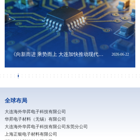
深耕硬核科创，扎根大连沃土｜陈将俊总
亮相夏季达沃斯！海外华昇展现国产高端
《大连，凭实力在世界舞台“抢麦”！》转
深耕科创联通东南亚｜陈将俊总经理出席
深化辽港科创联动 共筑跨境产业新机遇｜
《向新而进 乘势而上 大连加快推动现代化
《大连民营经济高质量成长背后》转发
《落子未来：在中国经济新轨迹中寻找大
《MLCC需求缘何进入高峰？机构拆解：
上交会聚焦新质生产力：海外华昇以高端
筑牢安全防线 共建平安企业｜消防安全知
向阳而昇 跑出热爱 | 海外华昇马拉松圆满
筑牢安全防线 共建平安企业｜消防安全知
《电子｜AI浪潮下，MLCC迎来新一轮上
海外华昇应邀出席大连理工大学校友企业
研学深耕结硕果 知行并进强素养 大连民族
破解转型难题！金普新区制造业智改数转
ERT培训内容-风险点及应急对应
海外华昇参加 “十五五” 规划专题报告会 锚
海外华昇荣获2026年信维通信 “优秀供应
海外华昇受邀出席第四届中国（安徽）科
《2026年中国陶瓷电容器及材料大会暨中
海外华昇亮相2026年MLCC行业年会 以高
全球首个！电子浆料行业智能无人化工厂
辽宁省政府发展研究中心副主任金峰一行
海外华昇2026春季校园招聘全面启动
寻梦华昇 职赢未来｜海外华昇社招进行时
银企同心谋发展 金融赋能启新程 —— 民
校企协同聚合力 人才赋能启新程
转载《辽宁日报》报道：总书记指明了方
春风如你 熠熠芳华｜海外华昇庆祝三八国
广发银行大连分行行长陈斌一行莅临大连
转载《辽宁日报》 报道：紧闭的大门内他
电子浆料生产企业防静电措施
大连海外华昇与惠州宝顺美达成深度战略
招行大连分行与海外华昇深化产融协同 共
转载《大连日报》报道：记者采访吃“闭门
凝心聚力启新程 海外华昇2025年工作总结
区纪委和区工会领导一行走访慰问海外华
海外华昇受邀参加2026“资本市场辽宁
2026-08-01
2026-06-25
2026-06-25
2026-06-25
2026-06-23
2026-06-22
2026-06-19
2026-06-18
2026-06-18
2026-06-14
2026-06-01
2026-05-31
2026-05-31
2026-05-31
2026-05-24
2026-05-22
2026-05-15
2026-04-29
2026-04-28
2026-04-27
2026-04-27
2026-04-26
2026-04-24
2026-04-13
2026-04-08
2026-03-19
2026-03-19
2026-03-18
2026-03-11
2026-03-09
2026-03-06
2026-03-06
2026-03-04
2026-03-03
2026-03-01
2026-03-01
2026-02-21
2026-02-11
2026-02-11
2026-02-09
经理亮相“海创周”科技成果转化直通车·技
电子浆料创新实力
发自“大连发布”公众号
2026年世界经济论坛第十七届新领军者年
香港投资推广署及多家企业与机构莅临海
产业体系跃升》转发自大连新闻
自“大连发布”公众号
连机遇》转发自“大连发布”公众号
重量级ASIC平台放量是主因》转发自《今
电子浆料筑牢推进AI产业发展
识普及（二）
落幕
识普及（一）
行周期》转载自中信证券研究公众号
科技产品展览会
大学师生赴海外华昇研学
分享交流会圆满举办
定高质量发展新航向
商奖”
技创新成果转化交易会
国MLCC行业年会在广州召开》转载自中
端浆料创新赋能产业升级
落地大连
莅临海外华昇调研指导
生银行大连分行行长杨传斌一行莅临海外
向，辽宁将如何向“新”而行？
际女节
海外华昇考察调研 深化产融合作共促高质
们忙着生产“电子高速路”｜探秘制造业单
合作共筑高端电子材料全链条生态 夯实关
促高端电子材料产业高质量发展
羹”，大连这家公司藏着什么秘密？
暨新春年会圆满落幕
昇 暖心关怀送一线
行”活动 坚定上市发展信心
术经理人专项对接会
会期间胡志明市系列配套活动
外华昇座谈交流
日头条》
国电子元件行业协会公众号
华昇考察交流
量发展
项冠军
键原材料自主可控根基
全球布局
大连海外华昇电子科技有限公司
华昇电子材料（无锡）有限公司
大连海外华昇电子科技有限公司东莞分公司
上海正银电子材料有限公司