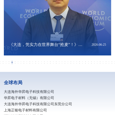
【开局“十五五” 咱们同心干】海外华昇采
大连金普科工荟走进海外华昇｜共探产业
深耕硬核科创，扎根大连沃土｜陈将俊总
亮相夏季达沃斯！海外华昇展现国产高端
《大连，凭实力在世界舞台“抢麦”！》转
深耕科创联通东南亚｜陈将俊总经理出席
深化辽港科创联动 共筑跨境产业新机遇｜
《向新而进 乘势而上 大连加快推动现代化
《大连民营经济高质量成长背后》转发
《落子未来：在中国经济新轨迹中寻找大
《MLCC需求缘何进入高峰？机构拆解：
上交会聚焦新质生产力：海外华昇以高端
筑牢安全防线 共建平安企业｜消防安全知
向阳而昇 跑出热爱 | 海外华昇马拉松圆满
筑牢安全防线 共建平安企业｜消防安全知
《电子｜AI浪潮下，MLCC迎来新一轮上
海外华昇应邀出席大连理工大学校友企业
研学深耕结硕果 知行并进强素养 大连民族
破解转型难题！金普新区制造业智改数转
ERT培训内容-风险点及应急对应
海外华昇参加 “十五五” 规划专题报告会 锚
海外华昇荣获2026年信维通信 “优秀供应
海外华昇受邀出席第四届中国（安徽）科
《2026年中国陶瓷电容器及材料大会暨中
海外华昇亮相2026年MLCC行业年会 以高
全球首个！电子浆料行业智能无人化工厂
辽宁省政府发展研究中心副主任金峰一行
海外华昇2026春季校园招聘全面启动
寻梦华昇 职赢未来｜海外华昇社招进行时
银企同心谋发展 金融赋能启新程 —— 民
校企协同聚合力 人才赋能启新程
转载《辽宁日报》报道：总书记指明了方
春风如你 熠熠芳华｜海外华昇庆祝三八国
广发银行大连分行行长陈斌一行莅临大连
转载《辽宁日报》 报道：紧闭的大门内他
电子浆料生产企业防静电措施
大连海外华昇与惠州宝顺美达成深度战略
招行大连分行与海外华昇深化产融协同 共
转载《大连日报》报道：记者采访吃“闭门
凝心聚力启新程 海外华昇2025年工作总结
2026-08-07
2026-08-07
2026-08-01
2026-06-25
2026-06-25
2026-06-25
2026-06-23
2026-06-22
2026-06-19
2026-06-18
2026-06-18
2026-06-14
2026-06-01
2026-05-31
2026-05-31
2026-05-31
2026-05-24
2026-05-22
2026-05-15
2026-04-29
2026-04-28
2026-04-27
2026-04-27
2026-04-26
2026-04-24
2026-04-13
2026-04-08
2026-03-19
2026-03-19
2026-03-18
2026-03-11
2026-03-09
2026-03-06
2026-03-06
2026-03-04
2026-03-03
2026-03-01
2026-03-01
2026-02-21
2026-02-11
访专题报道-转发自“辽宁新闻”与“北斗融
协同新机遇
经理亮相“海创周”科技成果转化直通车·技
电子浆料创新实力
发自“大连发布”公众号
2026年世界经济论坛第十七届新领军者年
香港投资推广署及多家企业与机构莅临海
产业体系跃升》转发自大连新闻
自“大连发布”公众号
连机遇》转发自“大连发布”公众号
重量级ASIC平台放量是主因》转发自《今
电子浆料筑牢推进AI产业发展
识普及（二）
落幕
识普及（一）
行周期》转载自中信证券研究公众号
科技产品展览会
大学师生赴海外华昇研学
分享交流会圆满举办
定高质量发展新航向
商奖”
技创新成果转化交易会
国MLCC行业年会在广州召开》转载自中
端浆料创新赋能产业升级
落地大连
莅临海外华昇调研指导
生银行大连分行行长杨传斌一行莅临海外
向，辽宁将如何向“新”而行？
际女节
海外华昇考察调研 深化产融合作共促高质
们忙着生产“电子高速路”｜探秘制造业单
合作共筑高端电子材料全链条生态 夯实关
促高端电子材料产业高质量发展
羹”，大连这家公司藏着什么秘密？
暨新春年会圆满落幕
媒”视频号
术经理人专项对接会
会期间胡志明市系列配套活动
外华昇座谈交流
日头条》
国电子元件行业协会公众号
华昇考察交流
量发展
项冠军
键原材料自主可控根基
全球布局
大连海外华昇电子科技有限公司
华昇电子材料（无锡）有限公司
大连海外华昇电子科技有限公司东莞分公司
上海正银电子材料有限公司