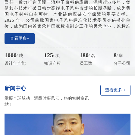
己任，致力打造国际一流电子浆料供应商。深耕行业多年，凭
借核心技术打破日韩对高端电子浆料市场的长期垄断，成为我
国电子材料自主可控、产业链供应链安全保障的重要支撑。
2026 年，公司获批国家电子浆料标准化技术委员会秘书处单
位，成为国内首家承担国家标准制定工作的民营企业，以标准
夯实产业根基、以创新引领行业迈向标准化高质量发展新征
程。
查看更多+
产业布局方面，公司已搭建全域多元产业网络，设有大连
总部、无锡生产基地、东莞及日本东京技术服务机构，全面覆
1000
125
180
8
/ 吨
/ 项
/ 名
/ 家
盖长三角、珠三角电子产业核心区域，并辐射中国台湾、日韩
市场。近五年企业销售收入年均增速稳定在 150%-200%，营收
设计年产能
知识产权
员工数
分子公司
规模持续高速增长，预计2026年突破10亿元。累计申报知识产
权 130 余项。
新闻中心
查看更多 +
掌握全球脉动，洞悉时事风云，您的实时资讯
站！