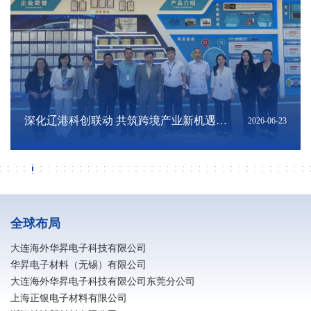
深耕硬核科创，扎根大连沃土｜陈将俊总
亮相夏季达沃斯！海外华昇展现国产高端
《大连，凭实力在世界舞台“抢麦”！》转
深耕科创联通东南亚｜陈将俊总经理出席
深化辽港科创联动 共筑跨境产业新机遇｜
《向新而进 乘势而上 大连加快推动现代化
《大连民营经济高质量成长背后》转发
《落子未来：在中国经济新轨迹中寻找大
《MLCC需求缘何进入高峰？机构拆解：
上交会聚焦新质生产力：海外华昇以高端
筑牢安全防线 共建平安企业｜消防安全知
向阳而昇 跑出热爱 | 海外华昇马拉松圆满
筑牢安全防线 共建平安企业｜消防安全知
《电子｜AI浪潮下，MLCC迎来新一轮上
海外华昇应邀出席大连理工大学校友企业
研学深耕结硕果 知行并进强素养 大连民族
破解转型难题！金普新区制造业智改数转
ERT培训内容-风险点及应急对应
海外华昇参加 “十五五” 规划专题报告会 锚
海外华昇荣获2026年信维通信 “优秀供应
海外华昇受邀出席第四届中国（安徽）科
《2026年中国陶瓷电容器及材料大会暨中
海外华昇亮相2026年MLCC行业年会 以高
全球首个！电子浆料行业智能无人化工厂
辽宁省政府发展研究中心副主任金峰一行
海外华昇2026春季校园招聘全面启动
寻梦华昇 职赢未来｜海外华昇社招进行时
银企同心谋发展 金融赋能启新程 —— 民
校企协同聚合力 人才赋能启新程
转载《辽宁日报》报道：总书记指明了方
春风如你 熠熠芳华｜海外华昇庆祝三八国
广发银行大连分行行长陈斌一行莅临大连
转载《辽宁日报》 报道：紧闭的大门内他
电子浆料生产企业防静电措施
大连海外华昇与惠州宝顺美达成深度战略
招行大连分行与海外华昇深化产融协同 共
转载《大连日报》报道：记者采访吃“闭门
凝心聚力启新程 海外华昇2025年工作总结
区纪委和区工会领导一行走访慰问海外华
海外华昇受邀参加2026“资本市场辽宁
2026-08-01
2026-06-25
2026-06-25
2026-06-25
2026-06-23
2026-06-22
2026-06-19
2026-06-18
2026-06-18
2026-06-14
2026-06-01
2026-05-31
2026-05-31
2026-05-31
2026-05-24
2026-05-22
2026-05-15
2026-04-29
2026-04-28
2026-04-27
2026-04-27
2026-04-26
2026-04-24
2026-04-13
2026-04-08
2026-03-19
2026-03-19
2026-03-18
2026-03-11
2026-03-09
2026-03-06
2026-03-06
2026-03-04
2026-03-03
2026-03-01
2026-03-01
2026-02-21
2026-02-11
2026-02-11
2026-02-09
经理亮相“海创周”科技成果转化直通车·技
电子浆料创新实力
发自“大连发布”公众号
2026年世界经济论坛第十七届新领军者年
香港投资推广署及多家企业与机构莅临海
产业体系跃升》转发自大连新闻
自“大连发布”公众号
连机遇》转发自“大连发布”公众号
重量级ASIC平台放量是主因》转发自《今
电子浆料筑牢推进AI产业发展
识普及（二）
落幕
识普及（一）
行周期》转载自中信证券研究公众号
科技产品展览会
大学师生赴海外华昇研学
分享交流会圆满举办
定高质量发展新航向
商奖”
技创新成果转化交易会
国MLCC行业年会在广州召开》转载自中
端浆料创新赋能产业升级
落地大连
莅临海外华昇调研指导
生银行大连分行行长杨传斌一行莅临海外
向，辽宁将如何向“新”而行？
际女节
海外华昇考察调研 深化产融合作共促高质
们忙着生产“电子高速路”｜探秘制造业单
合作共筑高端电子材料全链条生态 夯实关
促高端电子材料产业高质量发展
羹”，大连这家公司藏着什么秘密？
暨新春年会圆满落幕
昇 暖心关怀送一线
行”活动 坚定上市发展信心
术经理人专项对接会
会期间胡志明市系列配套活动
外华昇座谈交流
日头条》
国电子元件行业协会公众号
华昇考察交流
量发展
项冠军
键原材料自主可控根基
全球布局
大连海外华昇电子科技有限公司
华昇电子材料（无锡）有限公司
大连海外华昇电子科技有限公司东莞分公司
上海正银电子材料有限公司