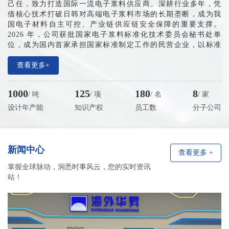
己任，致力打造国际一流电子浆料供应商。深耕行业多年，凭
借核心技术打破日韩对高端电子浆料市场的长期垄断，成为我
国电子材料自主可控、产业链供应链安全保障的重要支撑。
2026 年，公司获批国家电子浆料标准化技术委员会秘书处单
位，成为国内首家承担国家标准制定工作的民营企业，以标准
夯实产业根基、以创新引领行业迈向标准化高质量发展新征
程。
查看更多+
产业布局方面，公司已搭建全域多元产业网络，设有大连
总部、无锡生产基地、东莞及日本东京技术服务机构，全面覆
1000
125
180
8
/ 吨
/ 项
/ 名
/ 家
盖长三角、珠三角电子产业核心区域，并辐射中国台湾、日韩
市场。近五年企业销售收入年均增速稳定在 150%-200%，营收
设计年产能
知识产权
员工数
分子公司
规模持续高速增长，预计2026年突破10亿元。累计申报知识产
权 130 余项。
新闻中心
查看更多 +
掌握全球脉动，洞悉时事风云，您的实时资讯
站！