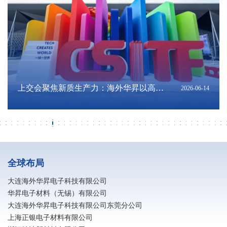
深耕硬核科创，扎根大连沃土｜陈将俊总
亮相夏季达沃斯！海外华昇展现国产高端
《大连，凭实力在世界舞台“抢麦”！》转
深耕科创联通东南亚｜陈将俊总经理出席
深化辽港科创联动 共筑跨境产业新机遇｜
《向新而进 乘势而上 大连加快推动现代化
《大连民营经济高质量成长背后》转发
《落子未来：在中国经济新轨迹中寻找大
《MLCC需求缘何进入高峰？机构拆解：
上交会聚焦新质生产力：海外华昇以高端
筑牢安全防线 共建平安企业｜消防安全知
向阳而昇 跑出热爱 | 海外华昇马拉松圆满
筑牢安全防线 共建平安企业｜消防安全知
《电子｜AI浪潮下，MLCC迎来新一轮上
海外华昇应邀出席大连理工大学校友企业
研学深耕结硕果 知行并进强素养 大连民族
破解转型难题！金普新区制造业智改数转
ERT培训内容-风险点及应急对应
海外华昇参加 “十五五” 规划专题报告会 锚
海外华昇荣获2026年信维通信 “优秀供应
海外华昇受邀出席第四届中国（安徽）科
《2026年中国陶瓷电容器及材料大会暨中
海外华昇亮相2026年MLCC行业年会 以高
全球首个！电子浆料行业智能无人化工厂
辽宁省政府发展研究中心副主任金峰一行
海外华昇2026春季校园招聘全面启动
寻梦华昇 职赢未来｜海外华昇社招进行时
银企同心谋发展 金融赋能启新程 —— 民
校企协同聚合力 人才赋能启新程
转载《辽宁日报》报道：总书记指明了方
春风如你 熠熠芳华｜海外华昇庆祝三八国
广发银行大连分行行长陈斌一行莅临大连
转载《辽宁日报》 报道：紧闭的大门内他
电子浆料生产企业防静电措施
大连海外华昇与惠州宝顺美达成深度战略
招行大连分行与海外华昇深化产融协同 共
转载《大连日报》报道：记者采访吃“闭门
凝心聚力启新程 海外华昇2025年工作总结
区纪委和区工会领导一行走访慰问海外华
海外华昇受邀参加2026“资本市场辽宁
2026-08-01
2026-06-25
2026-06-25
2026-06-25
2026-06-23
2026-06-22
2026-06-19
2026-06-18
2026-06-18
2026-06-14
2026-06-01
2026-05-31
2026-05-31
2026-05-31
2026-05-24
2026-05-22
2026-05-15
2026-04-29
2026-04-28
2026-04-27
2026-04-27
2026-04-26
2026-04-24
2026-04-13
2026-04-08
2026-03-19
2026-03-19
2026-03-18
2026-03-11
2026-03-09
2026-03-06
2026-03-06
2026-03-04
2026-03-03
2026-03-01
2026-03-01
2026-02-21
2026-02-11
2026-02-11
2026-02-09
经理亮相“海创周”科技成果转化直通车·技
电子浆料创新实力
发自“大连发布”公众号
2026年世界经济论坛第十七届新领军者年
香港投资推广署及多家企业与机构莅临海
产业体系跃升》转发自大连新闻
自“大连发布”公众号
连机遇》转发自“大连发布”公众号
重量级ASIC平台放量是主因》转发自《今
电子浆料筑牢推进AI产业发展
识普及（二）
落幕
识普及（一）
行周期》转载自中信证券研究公众号
科技产品展览会
大学师生赴海外华昇研学
分享交流会圆满举办
定高质量发展新航向
商奖”
技创新成果转化交易会
国MLCC行业年会在广州召开》转载自中
端浆料创新赋能产业升级
落地大连
莅临海外华昇调研指导
生银行大连分行行长杨传斌一行莅临海外
向，辽宁将如何向“新”而行？
际女节
海外华昇考察调研 深化产融合作共促高质
们忙着生产“电子高速路”｜探秘制造业单
合作共筑高端电子材料全链条生态 夯实关
促高端电子材料产业高质量发展
羹”，大连这家公司藏着什么秘密？
暨新春年会圆满落幕
昇 暖心关怀送一线
行”活动 坚定上市发展信心
术经理人专项对接会
会期间胡志明市系列配套活动
外华昇座谈交流
日头条》
国电子元件行业协会公众号
华昇考察交流
量发展
项冠军
键原材料自主可控根基
全球布局
大连海外华昇电子科技有限公司
华昇电子材料（无锡）有限公司
大连海外华昇电子科技有限公司东莞分公司
上海正银电子材料有限公司