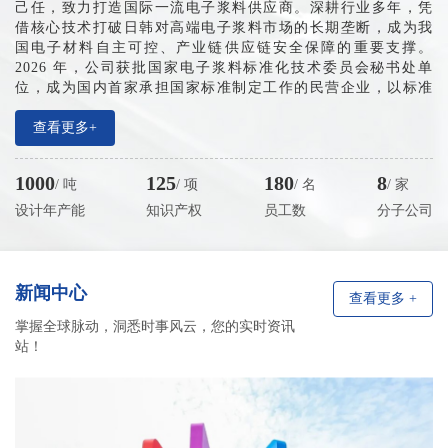
己任，致力打造国际一流电子浆料供应商。深耕行业多年，凭
借核心技术打破日韩对高端电子浆料市场的长期垄断，成为我
国电子材料自主可控、产业链供应链安全保障的重要支撑。
2026 年，公司获批国家电子浆料标准化技术委员会秘书处单
位，成为国内首家承担国家标准制定工作的民营企业，以标准
夯实产业根基、以创新引领行业迈向标准化高质量发展新征
程。
查看更多+
产业布局方面，公司已搭建全域多元产业网络，设有大连
总部、无锡生产基地、东莞及日本东京技术服务机构，全面覆
1000
125
180
8
/ 吨
/ 项
/ 名
/ 家
盖长三角、珠三角电子产业核心区域，并辐射中国台湾、日韩
市场。近五年企业销售收入年均增速稳定在 150%-200%，营收
设计年产能
知识产权
员工数
分子公司
规模持续高速增长，预计2026年突破10亿元。累计申报知识产
权 130 余项。
新闻中心
查看更多 +
掌握全球脉动，洞悉时事风云，您的实时资讯
站！