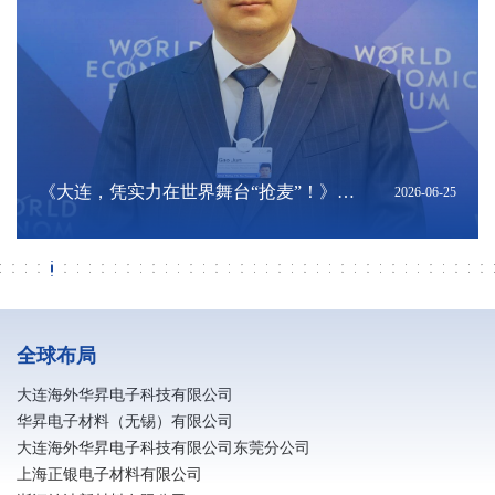
【开局“十五五” 咱们同心干】海外华昇采
大连金普科工荟走进海外华昇｜共探产业
深耕硬核科创，扎根大连沃土｜陈将俊总
亮相夏季达沃斯！海外华昇展现国产高端
《大连，凭实力在世界舞台“抢麦”！》转
深耕科创联通东南亚｜陈将俊总经理出席
深化辽港科创联动 共筑跨境产业新机遇｜
《向新而进 乘势而上 大连加快推动现代化
《大连民营经济高质量成长背后》转发
《落子未来：在中国经济新轨迹中寻找大
《MLCC需求缘何进入高峰？机构拆解：
上交会聚焦新质生产力：海外华昇以高端
筑牢安全防线 共建平安企业｜消防安全知
向阳而昇 跑出热爱 | 海外华昇马拉松圆满
筑牢安全防线 共建平安企业｜消防安全知
《电子｜AI浪潮下，MLCC迎来新一轮上
海外华昇应邀出席大连理工大学校友企业
研学深耕结硕果 知行并进强素养 大连民族
破解转型难题！金普新区制造业智改数转
ERT培训内容-风险点及应急对应
海外华昇参加 “十五五” 规划专题报告会 锚
海外华昇荣获2026年信维通信 “优秀供应
海外华昇受邀出席第四届中国（安徽）科
《2026年中国陶瓷电容器及材料大会暨中
海外华昇亮相2026年MLCC行业年会 以高
全球首个！电子浆料行业智能无人化工厂
辽宁省政府发展研究中心副主任金峰一行
海外华昇2026春季校园招聘全面启动
寻梦华昇 职赢未来｜海外华昇社招进行时
银企同心谋发展 金融赋能启新程 —— 民
校企协同聚合力 人才赋能启新程
转载《辽宁日报》报道：总书记指明了方
春风如你 熠熠芳华｜海外华昇庆祝三八国
广发银行大连分行行长陈斌一行莅临大连
转载《辽宁日报》 报道：紧闭的大门内他
电子浆料生产企业防静电措施
大连海外华昇与惠州宝顺美达成深度战略
招行大连分行与海外华昇深化产融协同 共
转载《大连日报》报道：记者采访吃“闭门
凝心聚力启新程 海外华昇2025年工作总结
2026-08-07
2026-08-07
2026-08-01
2026-06-25
2026-06-25
2026-06-25
2026-06-23
2026-06-22
2026-06-19
2026-06-18
2026-06-18
2026-06-14
2026-06-01
2026-05-31
2026-05-31
2026-05-31
2026-05-24
2026-05-22
2026-05-15
2026-04-29
2026-04-28
2026-04-27
2026-04-27
2026-04-26
2026-04-24
2026-04-13
2026-04-08
2026-03-19
2026-03-19
2026-03-18
2026-03-11
2026-03-09
2026-03-06
2026-03-06
2026-03-04
2026-03-03
2026-03-01
2026-03-01
2026-02-21
2026-02-11
访专题报道-转发自“辽宁新闻”与“北斗融
协同新机遇
经理亮相“海创周”科技成果转化直通车·技
电子浆料创新实力
发自“大连发布”公众号
2026年世界经济论坛第十七届新领军者年
香港投资推广署及多家企业与机构莅临海
产业体系跃升》转发自大连新闻
自“大连发布”公众号
连机遇》转发自“大连发布”公众号
重量级ASIC平台放量是主因》转发自《今
电子浆料筑牢推进AI产业发展
识普及（二）
落幕
识普及（一）
行周期》转载自中信证券研究公众号
科技产品展览会
大学师生赴海外华昇研学
分享交流会圆满举办
定高质量发展新航向
商奖”
技创新成果转化交易会
国MLCC行业年会在广州召开》转载自中
端浆料创新赋能产业升级
落地大连
莅临海外华昇调研指导
生银行大连分行行长杨传斌一行莅临海外
向，辽宁将如何向“新”而行？
际女节
海外华昇考察调研 深化产融合作共促高质
们忙着生产“电子高速路”｜探秘制造业单
合作共筑高端电子材料全链条生态 夯实关
促高端电子材料产业高质量发展
羹”，大连这家公司藏着什么秘密？
暨新春年会圆满落幕
媒”视频号
术经理人专项对接会
会期间胡志明市系列配套活动
外华昇座谈交流
日头条》
国电子元件行业协会公众号
华昇考察交流
量发展
项冠军
键原材料自主可控根基
全球布局
大连海外华昇电子科技有限公司
华昇电子材料（无锡）有限公司
大连海外华昇电子科技有限公司东莞分公司
上海正银电子材料有限公司