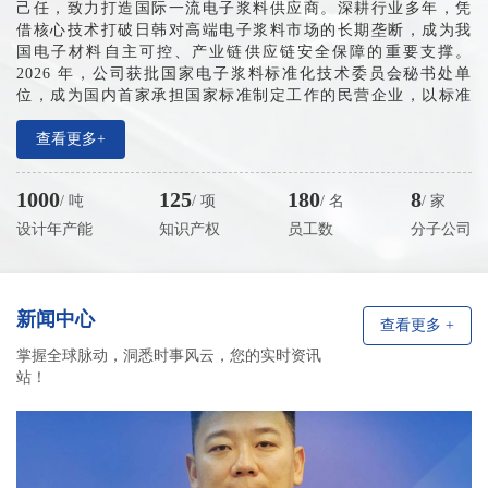
己任，致力打造国际一流电子浆料供应商。深耕行业多年，凭
借核心技术打破日韩对高端电子浆料市场的长期垄断，成为我
国电子材料自主可控、产业链供应链安全保障的重要支撑。
2026 年，公司获批国家电子浆料标准化技术委员会秘书处单
位，成为国内首家承担国家标准制定工作的民营企业，以标准
夯实产业根基、以创新引领行业迈向标准化高质量发展新征
程。
查看更多+
产业布局方面，公司已搭建全域多元产业网络，设有大连
总部、无锡生产基地、东莞及日本东京技术服务机构，全面覆
1000
125
180
8
/ 吨
/ 项
/ 名
/ 家
盖长三角、珠三角电子产业核心区域，并辐射中国台湾、日韩
市场。近五年企业销售收入年均增速稳定在 150%-200%，营收
设计年产能
知识产权
员工数
分子公司
规模持续高速增长，预计2026年突破10亿元。累计申报知识产
权 130 余项。
新闻中心
查看更多 +
掌握全球脉动，洞悉时事风云，您的实时资讯
站！