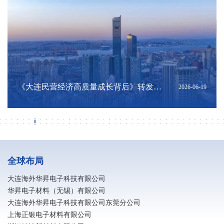
深耕硬核科创，扎根大连沃土｜陈将俊总
亮相夏季达沃斯！海外华昇展现国产高端
《大连，凭实力在世界舞台“抢麦”！》转
深耕科创联通东南亚｜陈将俊总经理出席
深化辽港科创联动 共筑跨境产业新机遇｜
《向新而进 乘势而上 大连加快推动现代化
《大连民营经济高质量成长背后》转发
《落子未来：在中国经济新轨迹中寻找大
《MLCC需求缘何进入高峰？机构拆解：
上交会聚焦新质生产力：海外华昇以高端
筑牢安全防线 共建平安企业｜消防安全知
向阳而昇 跑出热爱 | 海外华昇马拉松圆满
筑牢安全防线 共建平安企业｜消防安全知
《电子｜AI浪潮下，MLCC迎来新一轮上
海外华昇应邀出席大连理工大学校友企业
研学深耕结硕果 知行并进强素养 大连民族
破解转型难题！金普新区制造业智改数转
ERT培训内容-风险点及应急对应
海外华昇参加 “十五五” 规划专题报告会 锚
海外华昇荣获2026年信维通信 “优秀供应
海外华昇受邀出席第四届中国（安徽）科
《2026年中国陶瓷电容器及材料大会暨中
海外华昇亮相2026年MLCC行业年会 以高
全球首个！电子浆料行业智能无人化工厂
辽宁省政府发展研究中心副主任金峰一行
海外华昇2026春季校园招聘全面启动
寻梦华昇 职赢未来｜海外华昇社招进行时
银企同心谋发展 金融赋能启新程 —— 民
校企协同聚合力 人才赋能启新程
转载《辽宁日报》报道：总书记指明了方
春风如你 熠熠芳华｜海外华昇庆祝三八国
广发银行大连分行行长陈斌一行莅临大连
转载《辽宁日报》 报道：紧闭的大门内他
电子浆料生产企业防静电措施
大连海外华昇与惠州宝顺美达成深度战略
招行大连分行与海外华昇深化产融协同 共
转载《大连日报》报道：记者采访吃“闭门
凝心聚力启新程 海外华昇2025年工作总结
区纪委和区工会领导一行走访慰问海外华
海外华昇受邀参加2026“资本市场辽宁
2026-08-01
2026-06-25
2026-06-25
2026-06-25
2026-06-23
2026-06-22
2026-06-19
2026-06-18
2026-06-18
2026-06-14
2026-06-01
2026-05-31
2026-05-31
2026-05-31
2026-05-24
2026-05-22
2026-05-15
2026-04-29
2026-04-28
2026-04-27
2026-04-27
2026-04-26
2026-04-24
2026-04-13
2026-04-08
2026-03-19
2026-03-19
2026-03-18
2026-03-11
2026-03-09
2026-03-06
2026-03-06
2026-03-04
2026-03-03
2026-03-01
2026-03-01
2026-02-21
2026-02-11
2026-02-11
2026-02-09
经理亮相“海创周”科技成果转化直通车·技
电子浆料创新实力
发自“大连发布”公众号
2026年世界经济论坛第十七届新领军者年
香港投资推广署及多家企业与机构莅临海
产业体系跃升》转发自大连新闻
自“大连发布”公众号
连机遇》转发自“大连发布”公众号
重量级ASIC平台放量是主因》转发自《今
电子浆料筑牢推进AI产业发展
识普及（二）
落幕
识普及（一）
行周期》转载自中信证券研究公众号
科技产品展览会
大学师生赴海外华昇研学
分享交流会圆满举办
定高质量发展新航向
商奖”
技创新成果转化交易会
国MLCC行业年会在广州召开》转载自中
端浆料创新赋能产业升级
落地大连
莅临海外华昇调研指导
生银行大连分行行长杨传斌一行莅临海外
向，辽宁将如何向“新”而行？
际女节
海外华昇考察调研 深化产融合作共促高质
们忙着生产“电子高速路”｜探秘制造业单
合作共筑高端电子材料全链条生态 夯实关
促高端电子材料产业高质量发展
羹”，大连这家公司藏着什么秘密？
暨新春年会圆满落幕
昇 暖心关怀送一线
行”活动 坚定上市发展信心
术经理人专项对接会
会期间胡志明市系列配套活动
外华昇座谈交流
日头条》
国电子元件行业协会公众号
华昇考察交流
量发展
项冠军
键原材料自主可控根基
全球布局
大连海外华昇电子科技有限公司
华昇电子材料（无锡）有限公司
大连海外华昇电子科技有限公司东莞分公司
上海正银电子材料有限公司