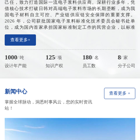
己任，致力打造国际一流电子浆料供应商。深耕行业多年，凭
借核心技术打破日韩对高端电子浆料市场的长期垄断，成为我
国电子材料自主可控、产业链供应链安全保障的重要支撑。
2026 年，公司获批国家电子浆料标准化技术委员会秘书处单
位，成为国内首家承担国家标准制定工作的民营企业，以标准
夯实产业根基、以创新引领行业迈向标准化高质量发展新征
程。
查看更多+
产业布局方面，公司已搭建全域多元产业网络，设有大连
总部、无锡生产基地、东莞及日本东京技术服务机构，全面覆
1000
125
180
8
/ 吨
/ 项
/ 名
/ 家
盖长三角、珠三角电子产业核心区域，并辐射中国台湾、日韩
市场。近五年企业销售收入年均增速稳定在 150%-200%，营收
设计年产能
知识产权
员工数
分子公司
规模持续高速增长，预计2026年突破10亿元。累计申报知识产
权 130 余项。
新闻中心
查看更多 +
掌握全球脉动，洞悉时事风云，您的实时资讯
站！