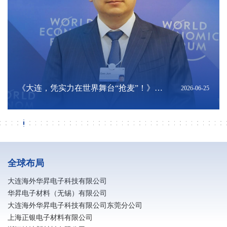
【开局“十五五” 咱们同心干】海外华昇采
大连金普科工荟走进海外华昇｜共探产业
深耕硬核科创，扎根大连沃土｜陈将俊总
亮相夏季达沃斯！海外华昇展现国产高端
《大连，凭实力在世界舞台“抢麦”！》转
深耕科创联通东南亚｜陈将俊总经理出席
深化辽港科创联动 共筑跨境产业新机遇｜
《向新而进 乘势而上 大连加快推动现代化
《大连民营经济高质量成长背后》转发
《落子未来：在中国经济新轨迹中寻找大
《MLCC需求缘何进入高峰？机构拆解：
上交会聚焦新质生产力：海外华昇以高端
筑牢安全防线 共建平安企业｜消防安全知
向阳而昇 跑出热爱 | 海外华昇马拉松圆满
筑牢安全防线 共建平安企业｜消防安全知
《电子｜AI浪潮下，MLCC迎来新一轮上
海外华昇应邀出席大连理工大学校友企业
研学深耕结硕果 知行并进强素养 大连民族
破解转型难题！金普新区制造业智改数转
ERT培训内容-风险点及应急对应
海外华昇参加 “十五五” 规划专题报告会 锚
海外华昇荣获2026年信维通信 “优秀供应
海外华昇受邀出席第四届中国（安徽）科
《2026年中国陶瓷电容器及材料大会暨中
海外华昇亮相2026年MLCC行业年会 以高
全球首个！电子浆料行业智能无人化工厂
辽宁省政府发展研究中心副主任金峰一行
海外华昇2026春季校园招聘全面启动
寻梦华昇 职赢未来｜海外华昇社招进行时
银企同心谋发展 金融赋能启新程 —— 民
校企协同聚合力 人才赋能启新程
转载《辽宁日报》报道：总书记指明了方
春风如你 熠熠芳华｜海外华昇庆祝三八国
广发银行大连分行行长陈斌一行莅临大连
转载《辽宁日报》 报道：紧闭的大门内他
电子浆料生产企业防静电措施
大连海外华昇与惠州宝顺美达成深度战略
招行大连分行与海外华昇深化产融协同 共
转载《大连日报》报道：记者采访吃“闭门
凝心聚力启新程 海外华昇2025年工作总结
2026-08-07
2026-08-07
2026-08-01
2026-06-25
2026-06-25
2026-06-25
2026-06-23
2026-06-22
2026-06-19
2026-06-18
2026-06-18
2026-06-14
2026-06-01
2026-05-31
2026-05-31
2026-05-31
2026-05-24
2026-05-22
2026-05-15
2026-04-29
2026-04-28
2026-04-27
2026-04-27
2026-04-26
2026-04-24
2026-04-13
2026-04-08
2026-03-19
2026-03-19
2026-03-18
2026-03-11
2026-03-09
2026-03-06
2026-03-06
2026-03-04
2026-03-03
2026-03-01
2026-03-01
2026-02-21
2026-02-11
访专题报道-转发自“辽宁新闻”与“北斗融
协同新机遇
经理亮相“海创周”科技成果转化直通车·技
电子浆料创新实力
发自“大连发布”公众号
2026年世界经济论坛第十七届新领军者年
香港投资推广署及多家企业与机构莅临海
产业体系跃升》转发自大连新闻
自“大连发布”公众号
连机遇》转发自“大连发布”公众号
重量级ASIC平台放量是主因》转发自《今
电子浆料筑牢推进AI产业发展
识普及（二）
落幕
识普及（一）
行周期》转载自中信证券研究公众号
科技产品展览会
大学师生赴海外华昇研学
分享交流会圆满举办
定高质量发展新航向
商奖”
技创新成果转化交易会
国MLCC行业年会在广州召开》转载自中
端浆料创新赋能产业升级
落地大连
莅临海外华昇调研指导
生银行大连分行行长杨传斌一行莅临海外
向，辽宁将如何向“新”而行？
际女节
海外华昇考察调研 深化产融合作共促高质
们忙着生产“电子高速路”｜探秘制造业单
合作共筑高端电子材料全链条生态 夯实关
促高端电子材料产业高质量发展
羹”，大连这家公司藏着什么秘密？
暨新春年会圆满落幕
媒”视频号
术经理人专项对接会
会期间胡志明市系列配套活动
外华昇座谈交流
日头条》
国电子元件行业协会公众号
华昇考察交流
量发展
项冠军
键原材料自主可控根基
全球布局
大连海外华昇电子科技有限公司
华昇电子材料（无锡）有限公司
大连海外华昇电子科技有限公司东莞分公司
上海正银电子材料有限公司