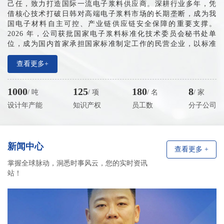
己任，致力打造国际一流电子浆料供应商。深耕行业多年，凭
借核心技术打破日韩对高端电子浆料市场的长期垄断，成为我
国电子材料自主可控、产业链供应链安全保障的重要支撑。
2026 年，公司获批国家电子浆料标准化技术委员会秘书处单
位，成为国内首家承担国家标准制定工作的民营企业，以标准
夯实产业根基、以创新引领行业迈向标准化高质量发展新征
程。
查看更多+
产业布局方面，公司已搭建全域多元产业网络，设有大连
总部、无锡生产基地、东莞及日本东京技术服务机构，全面覆
1000
125
180
8
/ 吨
/ 项
/ 名
/ 家
盖长三角、珠三角电子产业核心区域，并辐射中国台湾、日韩
市场。近五年企业销售收入年均增速稳定在 150%-200%，营收
设计年产能
知识产权
员工数
分子公司
规模持续高速增长，预计2026年突破10亿元。累计申报知识产
权 130 余项。
新闻中心
查看更多 +
掌握全球脉动，洞悉时事风云，您的实时资讯
站！